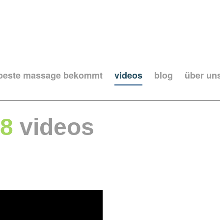
 beste massage bekommt
videos
blog
über un
8
videos