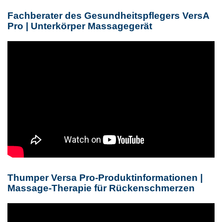
Fachberater des Gesundheitspflegers VersA
Pro | Unterkörper Massagegerät
Thumper Versa Pro-Produktinformationen |
Massage-Therapie für Rückenschmerzen