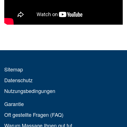
Sitemap
Datenschutz
Nutzungsbedingungen
Garantie
Oft gestellte Fragen (FAQ)
Warum Massage Ihnen gut tut